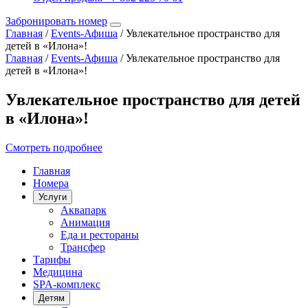
Забронировать номер
Главная
/
Events-Афиша
/
Увлекательное пространство для
детей в «Илона»!
Главная
/
Events-Афиша
/
Увлекательное пространство для
детей в «Илона»!
Увлекательное пространство для детей
в «Илона»!
Смотреть подробнее
Главная
Номера
Услуги
Аквапарк
Анимация
Еда и рестораны
Трансфер
Тарифы
Медицина
SPA-комплекс
Детям